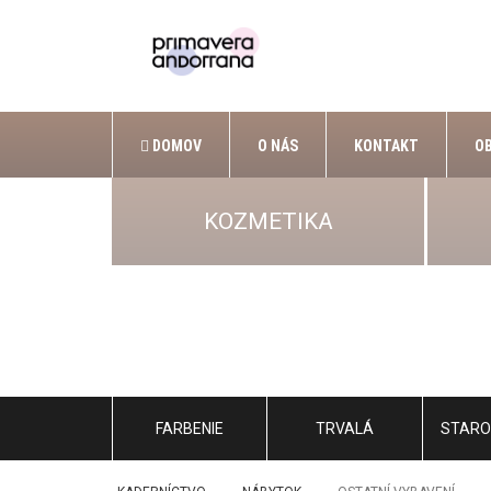
DOMOV
O NÁS
KONTAKT
O
KOZMETIKA
FARBENIE
TRVALÁ
STARO