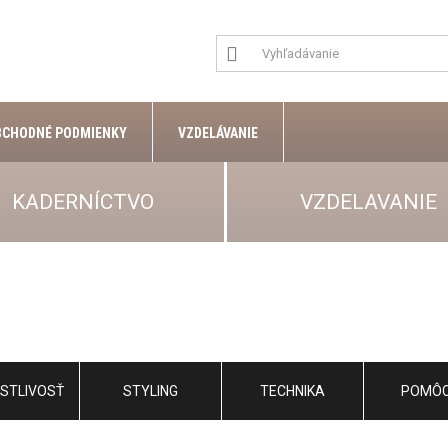
BCHODNÉ PODMIENKY
VZDELÁVANIE
KADERNÍCTVO
VZDELAVANIE
STLIVOSŤ
STYLING
TECHNIKA
POMÔ