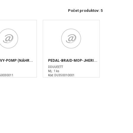
Počet produktov: 5
VVY-POMP (NÁHR...
PEDAL-BRAID-MOP-JHERI...
T
DDUUEETT
Mj.: 1 ks
560030011
Kód: DU350010001