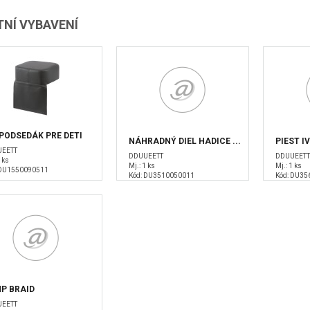
NÍ VYBAVENÍ
 PODSEDÁK PRE DETI
NÁHRADNÝ DIEL HADICE ...
PIEST I
EETT
DDUUEETT
DDUUEET
 ks
Mj.: 1 ks
Mj.: 1 ks
 DU1550090511
Kód: DU3510050011
Kód: DU3
P BRAID
EETT