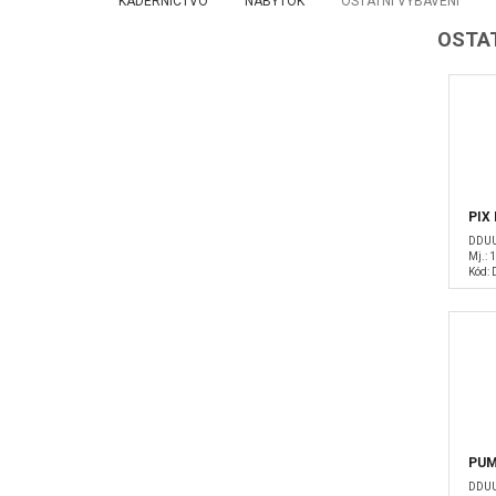
KADERNÍCTVO
NÁBYTOK
OSTATNÍ VYBAVENÍ
OSTAT
PIX
DDUU
Mj.: 1
Kód:
PUM
DDUU