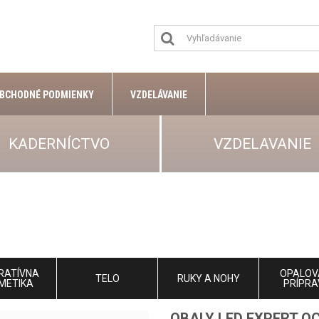
BCHODNÉ PODMIENKY
VZDELÁVANIE
KADERNÍCTVO
VZDELAVANIE
RATÍVNA
OPALOV
TELO
RUKY A NOHY
METIKA
PRÍPRA
OBALY LED EXPERT O