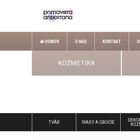
DOMOV
O NÁS
KONTAKT
O
KOZMETIKA
DEKO
TVÁR
RIASY A OBOČIE
KOZ