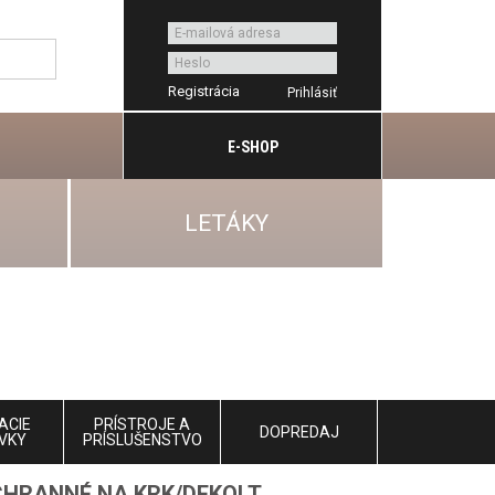
Registrácia
E-SHOP
LETÁKY
ACIE
PRÍSTROJE A
DOPREDAJ
VKY
PRÍSLUŠENSTVO
CHRANNÉ NA KRK/DEKOLT