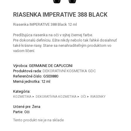
RIASENKA IMPERATIVE 388 BLACK
Riasenka IMPERATIVE 388 Black 12 ml
Predlžujúca riasenka na oči v sýtej čiernej farbe.
Pre dokonalú definíciu. Ešte nikdy nebolo tak ľahké dosiahnuť
také krásne riasy. Stane sa nenahraditeľným produktom vo
vašom líčení.
Výrobca: GERMAINE DE CAPUCCINI
Produktová rada:
DEKORATIVNÍ KOSMETIKA GDC
Referenčné číslo:
G503880
Merná jednotka:
12 ml
Kategória:
KOZMETIKA
>
DEKORATÍVNA KOZMETIKA
>
OČI
>
RIASENKY
Určené pre: Žena
Partie: Oči
Tento produkt nie je na sklade