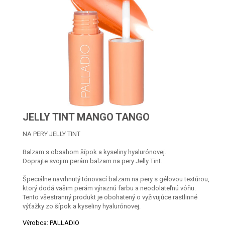
JELLY TINT MANGO TANGO
NA PERY JELLY TINT
Balzam s obsahom šípok a kyseliny hyalurónovej.
Doprajte svojim perám balzam na pery Jelly Tint.
Špeciálne navrhnutý tónovací balzam na pery s gélovou textúrou,
ktorý dodá vašim perám výraznú farbu a neodolateľnú vôňu.
Tento všestranný produkt je obohatený o vyživujúce rastlinné
výťažky zo šípok a kyseliny hyalurónovej.
Výrobca: PALLADIO