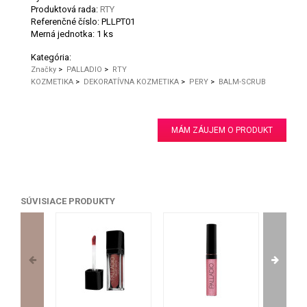
Produktová rada:
RTY
Referenčné číslo:
PLLPT01
Merná jednotka:
1 ks
Kategória:
Značky
>
PALLADIO
>
RTY
KOZMETIKA
>
DEKORATÍVNA KOZMETIKA
>
PERY
>
BALM-SCRUB
MÁM ZÁUJEM O PRODUKT
SÚVISIACE PRODUKTY