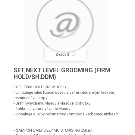
Zväčšiť
SET NEXT LEVEL GROOMING (FIRM
HOLD/SH.DDM)
• GÉL FIRM HOLD CREW 100 G
- Umožňuje silnú fixáciu účesu s veľmi intenzívnym leskom,
nezanecháva stopy
- Bráni vysychaniu vlasov a vlasovej pokožky
- Ľahko sa vpracováva do vlasov
- Obsahuje duálny polymerový komplex a karbomer, nízke Ph
• ŠAMPÓN DAILY DEEP MOISTURISING 250 ml