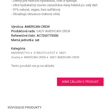
- Denný pre hĺbkovú hydratáciu, čistí a vyživuje.
- Ultra hydratačný vzorec zanecháva vlasy hebké po celý deň.
- 91% natural, vegan, bez sulfátový
- Obsahujú citrusovo-mätovú vôňu
Výrobca: AMERICAN CREW
Produktová rada:
SADY AMERICAN CREW
Referenčné číslo:
AC7263773000
Merná jednotka:
set
Kategória:
KADERNÍCTVO
>
STAROSTLIVOSŤ
>
SADY
Značky
>
AMERICAN CREW
>
SADY AMERICAN CREW
Tento produkt nie je na sklade
MÁM ZÁUJEM O PRODUKT
SÚVISIACE PRODUKTY