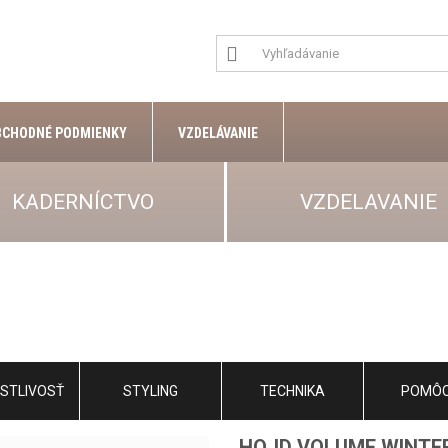
BCHODNÉ PODMIENKY
VZDELÁVANIE
KADERNÍCTVO
VZDELAVANIE
STLIVOSŤ
STYLING
TECHNIKA
POMÔ
HOJD VOLUME WINTE