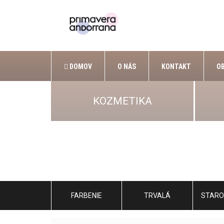
DOMOV
O NÁS
KONTAKT
O
KOZMETIKA
FARBENIE
TRVALÁ
STARO