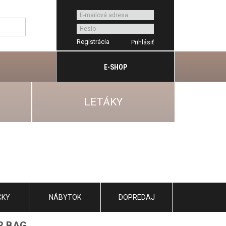
Registrácia
E-SHOP
LETÁKY
CKY
NÁBYTOK
DOPREDAJ
R BAG