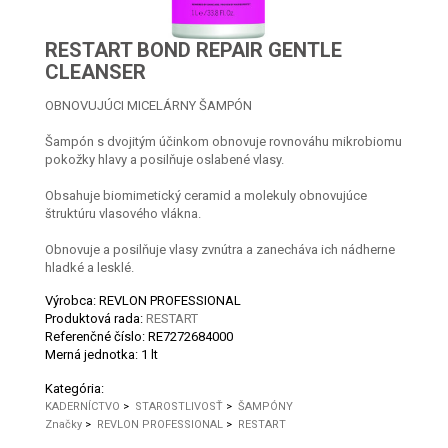
RESTART BOND REPAIR GENTLE
CLEANSER
OBNOVUJÚCI MICELÁRNY ŠAMPÓN
Šampón s dvojitým účinkom obnovuje rovnováhu mikrobiomu
pokožky hlavy a posilňuje oslabené vlasy.
Obsahuje biomimetický ceramid a molekuly obnovujúce
štruktúru vlasového vlákna.
Obnovuje a posilňuje vlasy zvnútra a zanecháva ich nádherne
hladké a lesklé.
Výrobca: REVLON PROFESSIONAL
Produktová rada:
RESTART
Referenčné číslo:
RE7272684000
Merná jednotka:
1 lt
Kategória:
KADERNÍCTVO
>
STAROSTLIVOSŤ
>
ŠAMPÓNY
Značky
>
REVLON PROFESSIONAL
>
RESTART