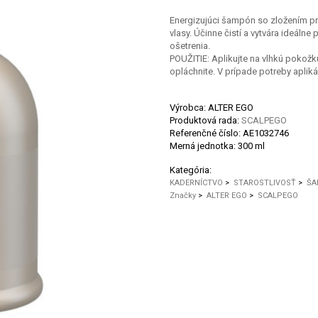
Energizujúci šampón so zložením pre
vlasy. Účinne čistí a vytvára ideál
ošetrenia.
POUŽITIE: Aplikujte na vlhkú pokožk
opláchnite. V prípade potreby apliká
Výrobca: ALTER EGO
Produktová rada:
SCALPEGO
Referenčné číslo:
AE1032746
Merná jednotka:
300 ml
Kategória:
KADERNÍCTVO
>
STAROSTLIVOSŤ
>
ŠA
Značky
>
ALTER EGO
>
SCALPEGO