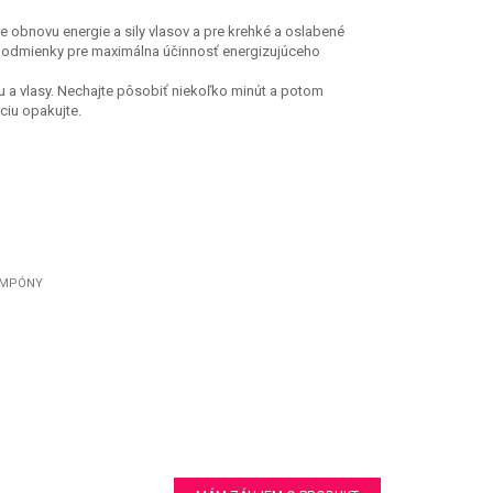
 obnovu energie a sily vlasov a pre krehké a oslabené
ne podmienky pre maximálna účinnosť energizujúceho
u a vlasy. Nechajte pôsobiť niekoľko minút a potom
ciu opakujte.
MPÓNY