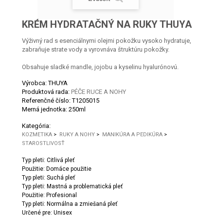
KRÉM HYDRATAČNÝ NA RUKY THUYA
Výživný rad s esenciálnymi olejmi pokožku vysoko hydratuje,
zabraňuje strate vody a vyrovnáva štruktúru pokožky.
Obsahuje sladké mandle, jojobu a kyselinu hyalurónovú.
Výrobca: THUYA
Produktová rada:
PÉČE RUCE A NOHY
Referenčné číslo:
T1205015
Merná jednotka:
250ml
Kategória:
KOZMETIKA
>
RUKY A NOHY
>
MANIKÚRA A PEDIKÚRA
>
STAROSTLIVOSŤ
Typ pleti: Citlivá pleť
Použitie: Domáce použitie
Typ pleti: Suchá pleť
Typ pleti: Mastná a problematická pleť
Použitie: Profesional
Typ pleti: Normálna a zmiešaná pleť
Určené pre: Unisex