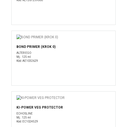
Kód: RE7267259000
BOND PRIMER (KROK 0)
ALTER EGO
Mj.: 125 ml
Kód: AE1032629
KI-POWER VEG PROTECTOR
ECHOSLINE
Mj.: 125 ml
Kód: EC1024529