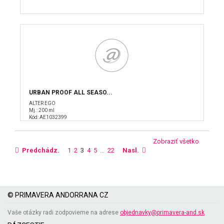
URBAN PROOF ALL SEASO...
ALTER EGO
Mj.: 200 ml
Kód: AE1032399
Zobraziť všetko
Predchádz.
1
2
3
4
5
...
22
Nasl.
© PRIMAVERA ANDORRANA CZ
Vaše otázky radi zodpovieme na adrese
objednavky@primavera-and.sk