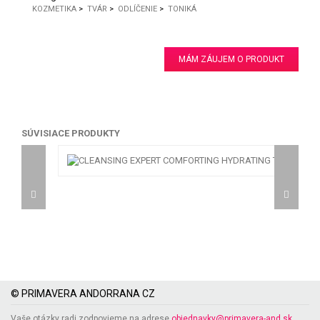
KOZMETIKA
>
TVÁR
>
ODLÍČENIE
>
TONIKÁ
MÁM ZÁUJEM O PRODUKT
SÚVISIACE PRODUKTY
© PRIMAVERA ANDORRANA CZ
Vaše otázky radi zodpovieme na adrese
objednavky@primavera-and.sk