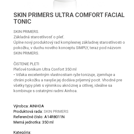
SKIN PRIMERS ULTRA COMFORT FACIAL
TONIC
SKIN PRIMERS.
Základná starostlivosť o pleť.
Úplne nový produktový rad komplexnej základnej starostlivosti o
pokožku, v duchu nového konceptu SIMPLY, teraz pod názvom
SKIN PRIMERS.
ČISTENIE PLETI
Pleťové tonikum Ultra Confort 350 ml
• Vďaka excelentným vlastnostiam ryže tonizuje, zjemňuje a
chráni pokožku a navyše jej dodáva príjemný pocit. Vhodné pre
všetky typy pleti s výnimkou aknóznej a citlivej, ideálne sa
kombinuje s ostatnými radmi Ainhoa.
Výrobca: AINHOA
Produktová rada:
SKIN PRIMERS
Referenčné číslo:
A14R8011N
Merná jednotka:
350 ml
Kategória: