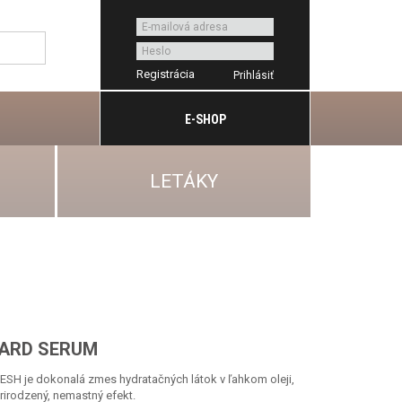
Registrácia
E-SHOP
LETÁKY
EARD SERUM
 je dokonalá zmes hydratačných látok v ľahkom oleji,
rirodzený, nemastný efekt.