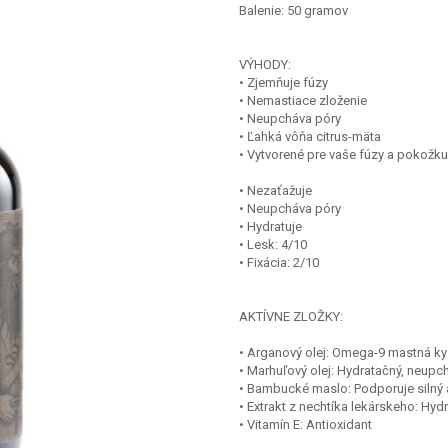
Balenie: 50 gramov
VÝHODY:
• Zjemňuje fúzy
• Nemastiace zloženie
• Neupcháva póry
• Ľahká vôňa citrus-mäta
• Vytvorené pre vaše fúzy a pokožk
• Nezaťažuje
• Neupcháva póry
• Hydratuje
• Lesk: 4/10
• Fixácia: 2/10
AKTÍVNE ZLOŽKY:
• Arganový olej: Omega-9 mastná ky
• Marhuľový olej: Hydratačný, neupc
• Bambucké maslo: Podporuje silný 
• Extrakt z nechtíka lekárskeho: Hyd
• Vitamín E: Antioxidant