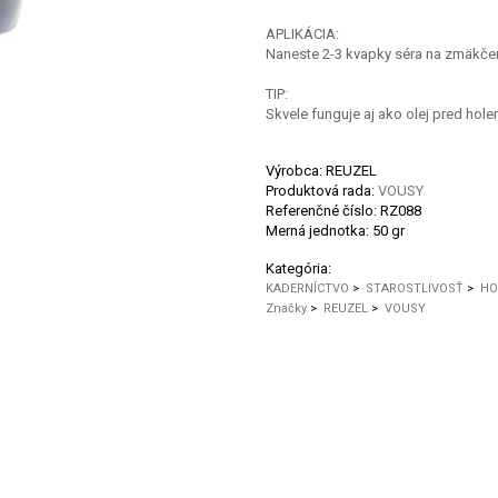
APLIKÁCIA:
Naneste 2-3 kvapky séra na zmäkčen
TIP:
Skvele funguje aj ako olej pred hole
Výrobca: REUZEL
Produktová rada:
VOUSY
Referenčné číslo:
RZ088
Merná jednotka:
50 gr
Kategória:
KADERNÍCTVO
>
STAROSTLIVOSŤ
>
HO
Značky
>
REUZEL
>
VOUSY