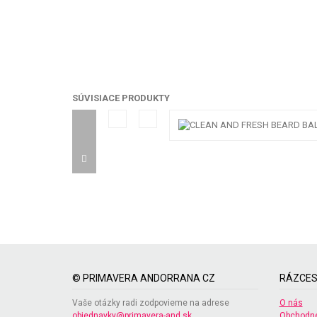
SÚVISIACE PRODUKTY
© PRIMAVERA ANDORRANA CZ
RÁZCES
Vaše otázky radi zodpovieme na adrese
O nás
objednavky@primavera-and.sk
Obchodné