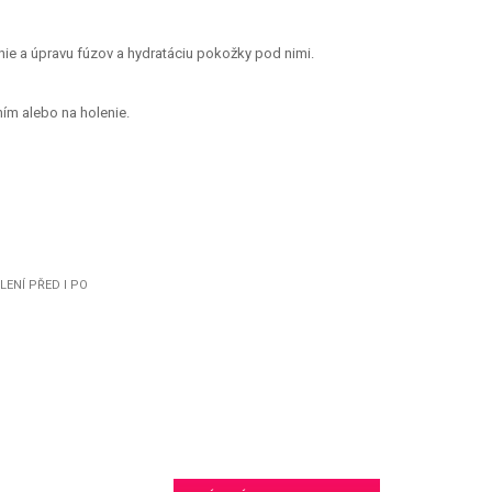
ie a úpravu fúzov a hydratáciu pokožky pod nimi.
ním alebo na holenie.
LENÍ PŘED I PO