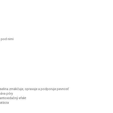
u pod nimi
selina zmäkčuje, opravuje a podporuje pevnosť
háva póry
antioxidačný efekt
ratácia