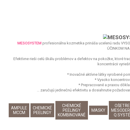
MESOSYSTEM
profesionálna kozmetika prináša ucelenú radu V
ÚČINKOM NA 
Efektívne rieši celú škálu problémov a defektov na pokožke, ktoré tra
koncentrácii vyrieš
* Inovačné aktívne látky vyrobené p
* Vysoko koncentrov
* Prepracované a praxou dôkl
... zaručujú jedinečnú efektivitu a dosiahnutie požado
CHEMICKÉ
OŠETŘE
AMPULE
CHEMICKÉ
PEELINGY
MASKY
MESODE
MCCM
PEELINGY
KOMBINOVANÉ
Q SYST