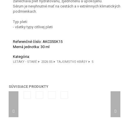
zanecháva pleť hydratovanú, zjednotenú a upokojenú.
Sérum je nevyhnutné mať na cestách a v extrémnych klimatických
podmienkach.
Typ pleti:
- všetky typy citlivej pleti
Referenčné číslo:
AKC05SK15
Merná jednotka:
30 ml
Kategória:
LETÁKY - STARÉ
>
2026 05
>
TAJOMSTVO KRÁSY
>
5
SÚVISIACE PRODUKTY