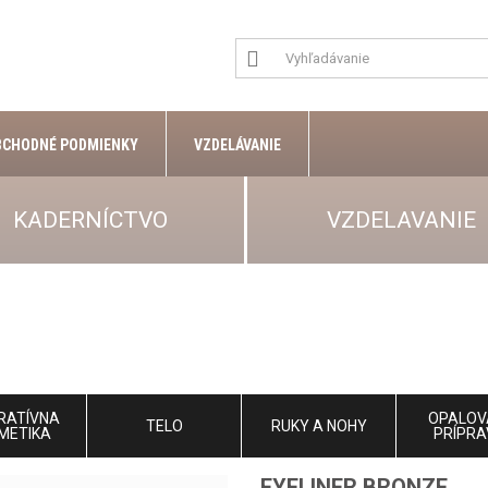
BCHODNÉ PODMIENKY
VZDELÁVANIE
KADERNÍCTVO
VZDELAVANIE
RATÍVNA
OPALOV
TELO
RUKY A NOHY
METIKA
PRÍPRA
EYELINER BRONZE