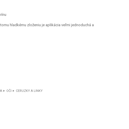
rínu
tomu hladkému zloženiu je aplikácia veľmi jednoduchá a
KA
>
OČI
>
CERUZKY A LINKY