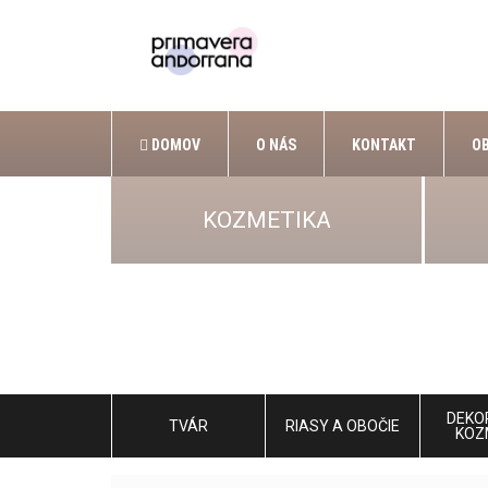
DOMOV
O NÁS
KONTAKT
O
KOZMETIKA
DEKO
TVÁR
RIASY A OBOČIE
KOZ