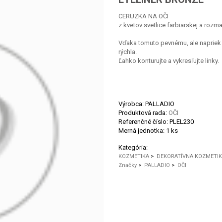
CERUZKA NA OČI
z kvetov svetlice farbiarskej a rozma
Vďaka tomuto pevnému, ale napriek 
rýchla.
Ľahko konturujte a vykresľujte linky.
Výrobca: PALLADIO
Produktová rada:
OČI
Referenčné číslo:
PLEL230
Merná jednotka:
1 ks
Kategória:
KOZMETIKA
>
DEKORATÍVNA KOZMETI
Značky
>
PALLADIO
>
OČI