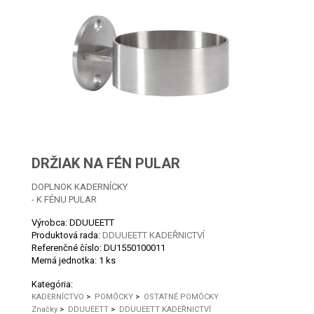
DRŽIAK NA FÉN PULAR
DOPLNOK KADERNÍCKY
- K FÉNU PULAR
Výrobca: DDUUEETT
Produktová rada:
DDUUEETT KADEŘNICTVÍ
Referenčné číslo:
DU1550100011
Merná jednotka:
1 ks
Kategória:
KADERNÍCTVO
>
POMÔCKY
>
OSTATNÉ POMÔCKY
Značky
>
DDUUEETT
>
DDUUEETT KADEŘNICTVÍ