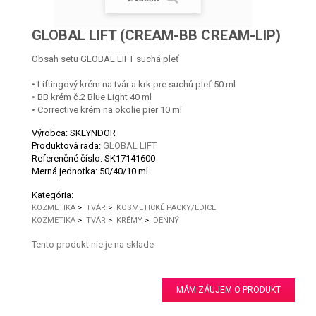
GLOBAL LIFT (CREAM-BB CREAM-LIP)
Obsah setu GLOBAL LIFT suchá pleť
• Liftingový krém na tvár a krk pre suchú pleť 50 ml
• BB krém č.2 Blue Light 40 ml
• Corrective krém na okolie pier 10 ml
Výrobca: SKEYNDOR
Produktová rada:
GLOBAL LIFT
Referenčné číslo:
SK17141600
Merná jednotka:
50/40/10 ml
Kategória:
KOZMETIKA
>
TVÁR
>
KOSMETICKÉ PACKY/EDICE
KOZMETIKA
>
TVÁR
>
KRÉMY
>
DENNÝ
Tento produkt nie je na sklade
MÁM ZÁUJEM O PRODUKT