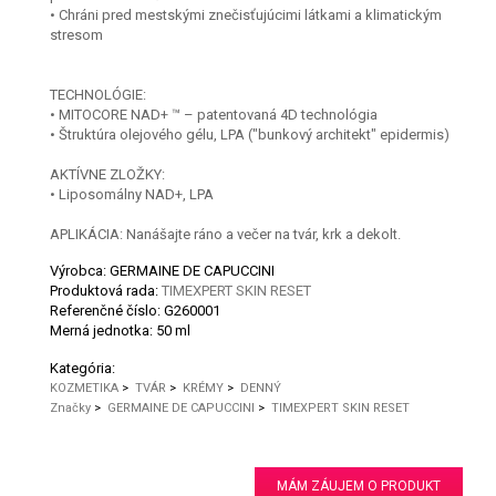
• Chráni pred mestskými znečisťujúcimi látkami a klimatickým
stresom
TECHNOLÓGIE:
• MITOCORE NAD+ ™ – patentovaná 4D technológia
• Štruktúra olejového gélu, LPA ("bunkový architekt" epidermis)
AKTÍVNE ZLOŽKY:
• Liposomálny NAD+, LPA
APLIKÁCIA: Nanášajte ráno a večer na tvár, krk a dekolt.
Výrobca: GERMAINE DE CAPUCCINI
Produktová rada:
TIMEXPERT SKIN RESET
Referenčné číslo:
G260001
Merná jednotka:
50 ml
Kategória:
KOZMETIKA
>
TVÁR
>
KRÉMY
>
DENNÝ
Značky
>
GERMAINE DE CAPUCCINI
>
TIMEXPERT SKIN RESET
MÁM ZÁUJEM O PRODUKT