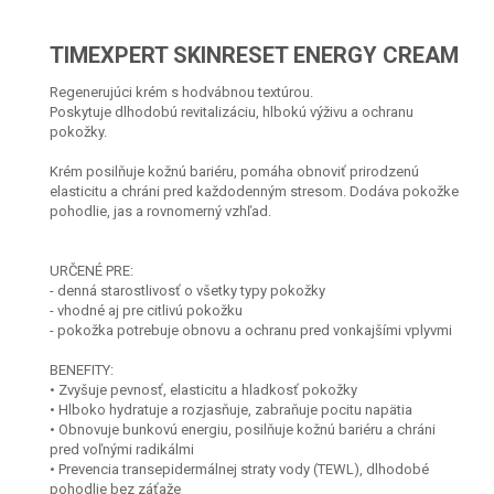
TIMEXPERT SKINRESET ENERGY CREAM
Regenerujúci krém s hodvábnou textúrou.
Poskytuje dlhodobú revitalizáciu, hlbokú výživu a ochranu
pokožky.
Krém posilňuje kožnú bariéru, pomáha obnoviť prirodzenú
elasticitu a chráni pred každodenným stresom. Dodáva pokožke
pohodlie, jas a rovnomerný vzhľad.
URČENÉ PRE:
- denná starostlivosť o všetky typy pokožky
- vhodné aj pre citlivú pokožku
- pokožka potrebuje obnovu a ochranu pred vonkajšími vplyvmi
BENEFITY:
• Zvyšuje pevnosť, elasticitu a hladkosť pokožky
• Hlboko hydratuje a rozjasňuje, zabraňuje pocitu napätia
• Obnovuje bunkovú energiu, posilňuje kožnú bariéru a chráni
pred voľnými radikálmi
• Prevencia transepidermálnej straty vody (TEWL), dlhodobé
pohodlie bez záťaže