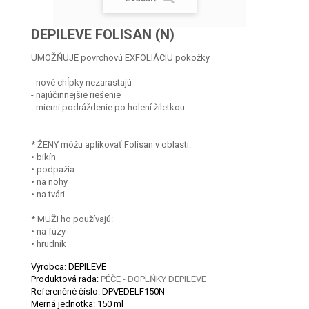
DEPILEVE FOLISAN (N)
UMOŽŇUJE povrchovú EXFOLIÁCIU pokožky
- nové chĺpky nezarastajú
- najúčinnejšie riešenie
- mierni podráždenie po holení žiletkou.
* ŽENY môžu aplikovať Folisan v oblasti:
• bikín
• podpažia
• na nohy
• na tvári
* MUŽI ho používajú:
• na fúzy
• hrudník
Výrobca: DEPILEVE
Produktová rada:
PÉČE - DOPLŇKY DEPILEVE
Referenčné číslo:
DPVEDELF150N
Merná jednotka:
150 ml