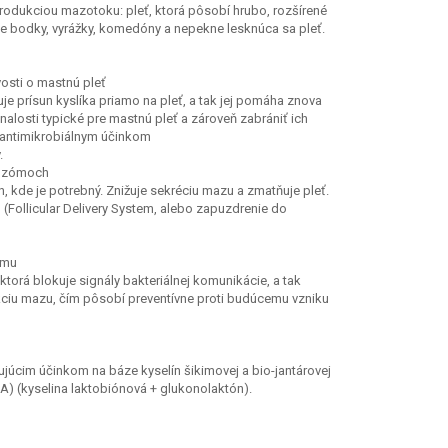
odukciou mazotoku: pleť, ktorá pôsobí hrubo, rozšírené
rne bodky, vyrážky, komedóny a nepekne lesknúca sa pleť.
osti o mastnú pleť
uje prísun kyslíka priamo na pleť, a tak jej pomáha znova
alosti typické pre mastnú pleť a zároveň zabrániť ich
s antimikrobiálnym účinkom
.
pozómoch
ch, kde je potrebný. Znižuje sekréciu mazu a zmatňuje pleť.
S (Follicular Delivery System, alebo zapuzdrenie do
ómu
 ktorá blokuje signály bakteriálnej komunikácie, a tak
kciu mazu, čím pôsobí preventívne proti budúcemu vzniku
júcim účinkom na báze kyselín šikimovej a bio-jantárovej
A) (kyselina laktobiónová + glukonolaktón).