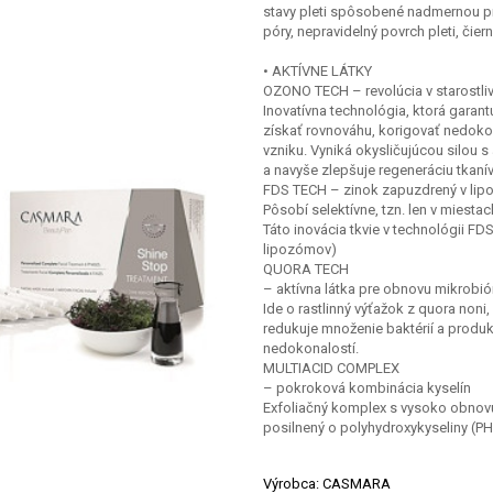
stavy pleti spôsobené nadmernou pr
póry, nepravidelný povrch pleti, čie
• AKTÍVNE LÁTKY
OZONO TECH – revolúcia v starostliv
Inovatívna technológia, ktorá garant
získať rovnováhu, korigovať nedokon
vzniku. Vyniká okysličujúcou silou 
a navyše zlepšuje regeneráciu tkanív
FDS TECH – zinok zapuzdrený v li
Pôsobí selektívne, tzn. len v miesta
Táto inovácia tkvie v technológii FD
lipozómov)
QUORA TECH
– aktívna látka pre obnovu mikrobi
Ide o rastlinný výťažok z quora noni,
redukuje množenie baktérií a produ
nedokonalostí.
MULTIACID COMPLEX
– pokroková kombinácia kyselín
Exfoliačný komplex s vysoko obnovu
posilnený o polyhydroxykyseliny (PH
Výrobca: CASMARA