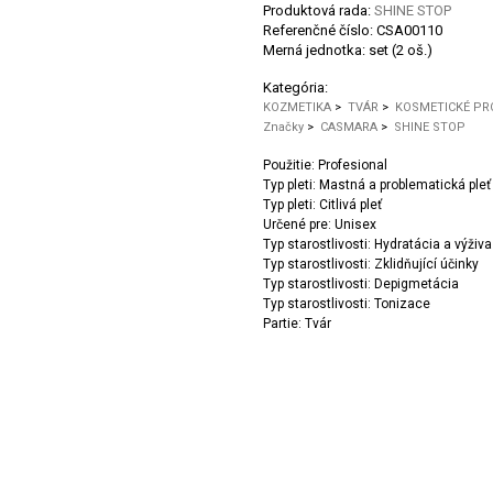
Produktová rada:
SHINE STOP
Referenčné číslo:
CSA00110
Merná jednotka:
set (2 oš.)
Kategória:
KOZMETIKA
>
TVÁR
>
KOSMETICKÉ PR
Značky
>
CASMARA
>
SHINE STOP
Použitie: Profesional
Typ pleti: Mastná a problematická pleť
Typ pleti: Citlivá pleť
Určené pre: Unisex
Typ starostlivosti: Hydratácia a výživa
Typ starostlivosti: Zklidňující účinky
Typ starostlivosti: Depigmetácia
Typ starostlivosti: Tonizace
Partie: Tvár