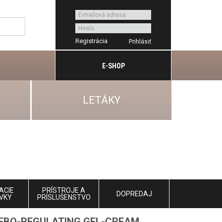
Registrácia
E-SHOP
LETÁKY
ACIE
PRÍSTROJE A
DOPREDAJ
VKY
PRÍSLUŠENSTVO
SEBO-REGULATING GEL-CREAM