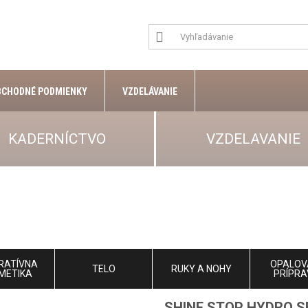
BCHODNÉ PODMIENKY
VZDELÁVANIE
KADERNÍCTVO
VZDELAVANIE
RATÍVNA
OPALOV
TELO
RUKY A NOHY
METIKA
PRÍPRA
SHINE STOP HYDRO 