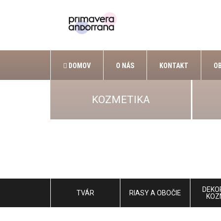
DOMOV
O NÁS
KONTAKT
O
KOZMETIKA
DEKO
TVÁR
RIASY A OBOČIE
KOZ